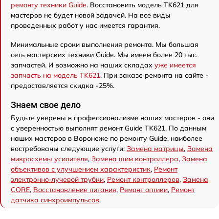
ремонту техники Guide
. Восстановить модель TK621 для
мастеров не будет новой задачей. На все виды
проведенных работ у нас имеется гарантия.
Минимальные сроки выполнения ремонта. Мы большая
сеть мастерских техники Guide. Мы имеем более 20 тыс.
запчастей. И возможно на наших складах
уже имеется
запчасть на модель TK621
. При заказе ремонта на сайте -
предоставляется скидка -25%.
Знаем свое дело
Будьте уверены в профессионализме наших мастеров - они
с уверенностью выполнят ремонт Guide TK621. По данным
наших мастеров в Воронеже по ремонту Guide, наиболее
востребованы следующие услуги:
Замена матрицы
,
Замена
микросхемы усилителя
,
Замена шим контроллера
,
Замена
объективов с улучшением характеристик
,
Ремонт
электронно-лучевой трубки
,
Ремонт контроллеров
,
Замена
CORE
,
Восстановление питания
,
Ремонт оптики
,
Ремонт
датчика синхроимпульсов
.