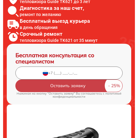
тепловизора Guide TK621 до 3 лет
Диагностика за наш счет,
ремонт по желанию
Бесплатный выезд курьера
в день обращения
Срочный ремонт
тепловизора Guide TK621 от 35 минут
Бесплатная консультация со
специалистом
Оставить заявку
Нажимая на кнопку "Оставить заявку" Вы соглашаетесь c
политикой
конфиденциальности