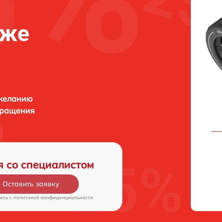
еже
 желанию
бращения
я со специалистом
Оставить заявку
есь c
политикой конфиденциальности